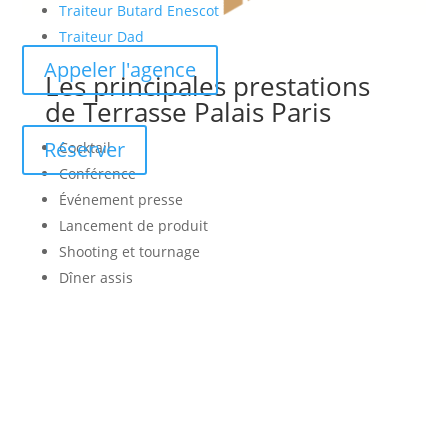
Traiteur Butard Enescot
Traiteur Dad
Appeler l'agence
Les principales prestations
de Terrasse Palais Paris
Réserver
Cocktail
Conférence
Événement presse
Lancement de produit
Shooting et tournage
Dîner assis