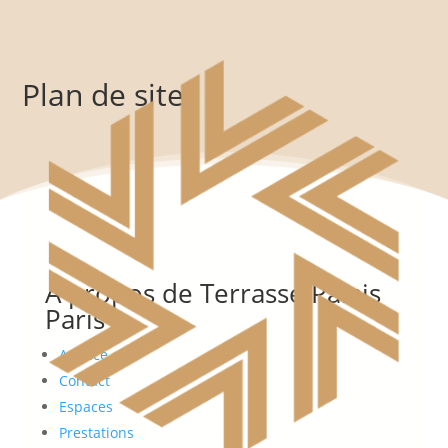
Plan de site
À propos de Terrasse Palais
Paris
Agence
Contact
Espaces
Prestations